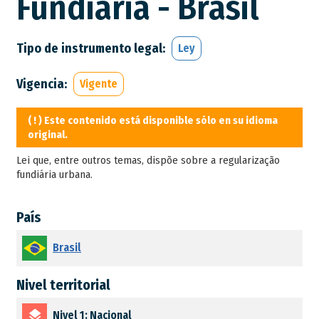
Fundiária - Brasil
a
la
Tipo de instrumento legal
Ley
navegación
Vigencia
Vigente
( ! ) Este contenido está disponible sólo en su idioma
original.
Lei que, entre outros temas, dispõe sobre a regularização
fundiária urbana.
País
Brasil
Nivel territorial
Nivel 1: Nacional