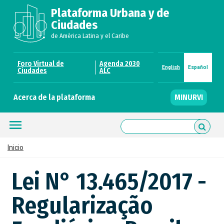
Pasar
Plataforma Urbana y de
al
contenido
Ciudades
principal
de América Latina y el Caribe
Foro Virtual de
Agenda 2030
English
Español
Preheader
Ciudades
ALC
Links
Acerca de la plataforma
MINURVI
Preheader
About
menu

Inicio
Sobrescribir
Lei N° 13.465/2017 -
enlaces
de
Regularização
ayuda