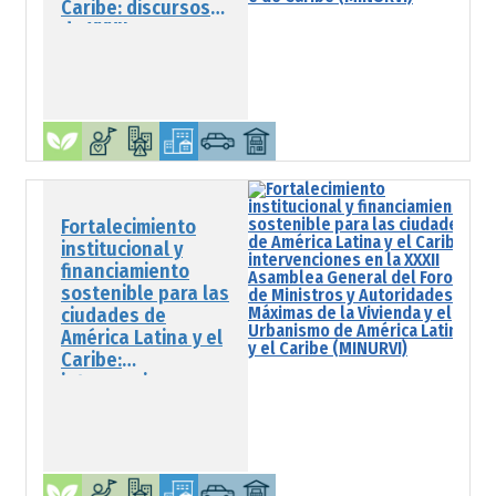
Caribe: discursos
da XXXII
Assembleia Geral
do Fórum de
Ministros e Altas
Autoridades de
Habitação e
Temas
Urbanismo da
urbanos
América Latina e do
Caribe (MINURVI)
Fortalecimiento
institucional y
financiamiento
sostenible para las
ciudades de
América Latina y el
Caribe:
intervenciones en
la XXXII Asamblea
General del Foro de
Ministros y
Autoridades
Máximas de la