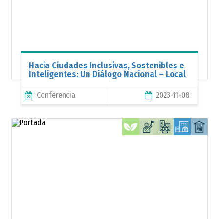
Hacia Ciudades Inclusivas, Sostenibles e
Inteligentes: Un Diálogo Nacional – Local
Conferencia
2023-11-08
Te
ur