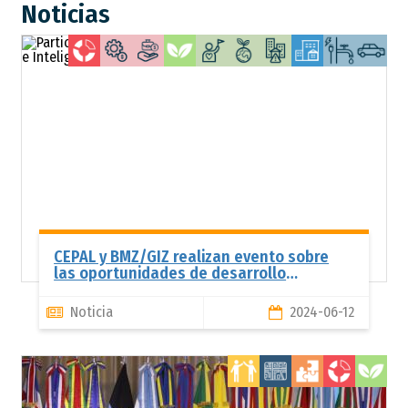
Noticias
Te
ur
CEPAL y BMZ/GIZ realizan evento sobre
las oportunidades de desarrollo
sostenible asociadas a la movilidad
urbana
Noticia
2024-06-12
Te
ur