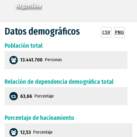
a
Argentina
la
navegación
Datos demográficos
CSV
PNG
Población total
13.441.700
Personas
Relación de dependencia demográfica total
63,66
Porcentaje
Porcentaje de hacinamiento
12,53
Porcentaje