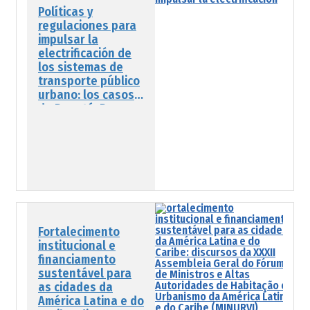
Políticas y
regulaciones para
impulsar la
electrificación de
los sistemas de
transporte público
urbano: los casos
de Bogotá, Buenos
Aires, Ciudad de
México, San José,
Santiago y São
Paulo
Fortalecimento
institucional e
financiamento
sustentável para
as cidades da
América Latina e do