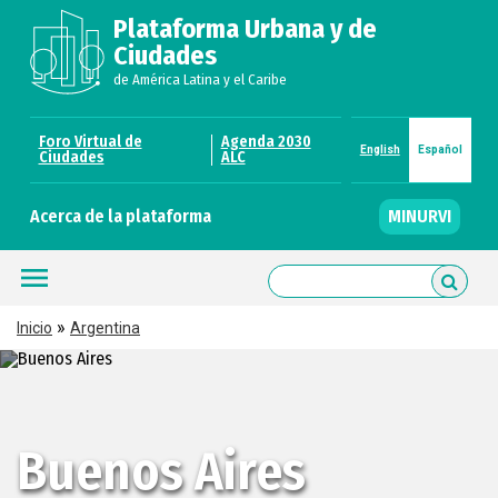
Pasar
Plataforma Urbana y de
al
contenido
Ciudades
principal
de América Latina y el Caribe
Foro Virtual de
Agenda 2030
English
Español
Preheader
Ciudades
ALC
Links
Acerca de la plataforma
MINURVI
Preheader
About
menu

Inicio
Argentina
Sobrescribir
enlaces
de
Buenos Aires
ayuda