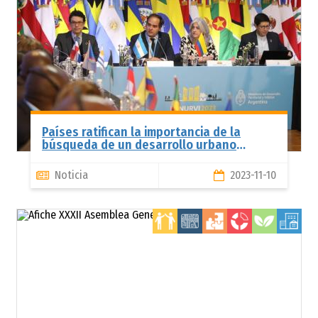
Países ratifican la importancia de la
búsqueda de un desarrollo urbano
inclusivo y sostenible en la XXXII
Asamblea General de MINURVI
Noticia
2023-11-10
Te
ur