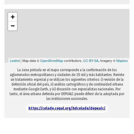
+
−
Leaflet
| Map data ©
OpenStreetMap
contributors,
CC-BY-SA
, Imagery ©
Mapbox
La zona pintada en el mapa corresponde a la conformación de los
aglomerados metropolitanos y ciudades de 20 mil y más habitantes. Reviste
un tratamiento especial y se utilizan los siguientes criterios: i) revisión de la
definición oficial del país, ii) análisis cartográficos y de continuidad urbana
mediante Google Earth, y iii) discusión con especialistas nacionales. Por
tanto, el área urbana definida por DEPUALC puede diferir de la adoptada por
las instituciones nacionales.
https://celade.cepal.org/bdcelade/depualc/