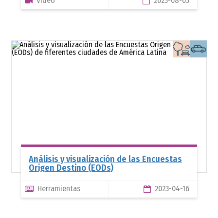
Video
2023-08-03
Te
ur
Análisis y visualización de las Encuestas
Origen Destino (EODs)
Herramientas
2023-04-16